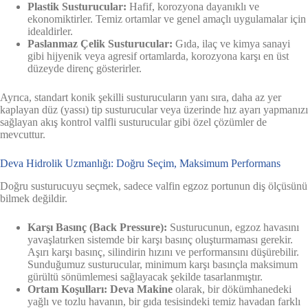
Plastik Susturucular:
Hafif, korozyona dayanıklı ve
ekonomiktirler. Temiz ortamlar ve genel amaçlı uygulamalar için
idealdirler.
Paslanmaz Çelik Susturucular:
Gıda, ilaç ve kimya sanayi
gibi hijyenik veya agresif ortamlarda, korozyona karşı en üst
düzeyde direnç gösterirler.
Ayrıca, standart konik şekilli susturucuların yanı sıra, daha az yer
kaplayan düz (yassı) tip susturucular veya üzerinde hız ayarı yapmanızı
sağlayan akış kontrol valfli susturucular gibi özel çözümler de
mevcuttur.
Deva Hidrolik Uzmanlığı: Doğru Seçim, Maksimum Performans
Doğru susturucuyu seçmek, sadece valfin egzoz portunun diş ölçüsünü
bilmek değildir.
Karşı Basınç (Back Pressure):
Susturucunun, egzoz havasını
yavaşlatırken sistemde bir karşı basınç oluşturmaması gerekir.
Aşırı karşı basınç, silindirin hızını ve performansını düşürebilir.
Sunduğumuz susturucular, minimum karşı basınçla maksimum
gürültü sönümlemesi sağlayacak şekilde tasarlanmıştır.
Ortam Koşulları:
Deva Makine
olarak, bir dökümhanedeki
yağlı ve tozlu havanın, bir gıda tesisindeki temiz havadan farklı