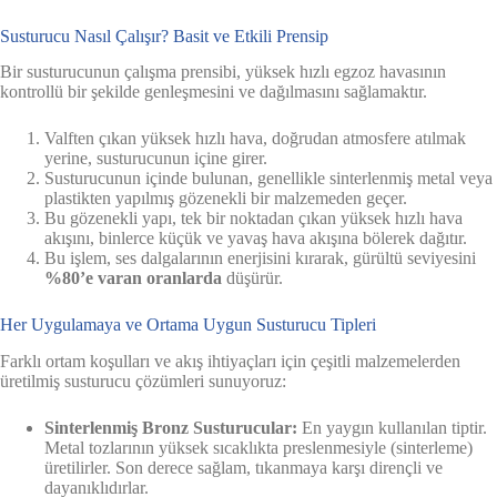
Susturucu Nasıl Çalışır? Basit ve Etkili Prensip
Bir susturucunun çalışma prensibi, yüksek hızlı egzoz havasının
kontrollü bir şekilde genleşmesini ve dağılmasını sağlamaktır.
Valften çıkan yüksek hızlı hava, doğrudan atmosfere atılmak
yerine, susturucunun içine girer.
Susturucunun içinde bulunan, genellikle sinterlenmiş metal veya
plastikten yapılmış gözenekli bir malzemeden geçer.
Bu gözenekli yapı, tek bir noktadan çıkan yüksek hızlı hava
akışını, binlerce küçük ve yavaş hava akışına bölerek dağıtır.
Bu işlem, ses dalgalarının enerjisini kırarak, gürültü seviyesini
%80’e varan oranlarda
düşürür.
Her Uygulamaya ve Ortama Uygun Susturucu Tipleri
Farklı ortam koşulları ve akış ihtiyaçları için çeşitli malzemelerden
üretilmiş susturucu çözümleri sunuyoruz:
Sinterlenmiş Bronz Susturucular:
En yaygın kullanılan tiptir.
Metal tozlarının yüksek sıcaklıkta preslenmesiyle (sinterleme)
üretilirler. Son derece sağlam, tıkanmaya karşı dirençli ve
dayanıklıdırlar.