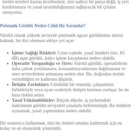
üretim tesisleri kurma tecrübesiyle, size sadece bir parça değil, iş yeri
konforunuzu ve yasal uyumluluğunuzu sağlayacak bir çözüm
sunuyoruz.
Pnömatik Gürültü Neden Ciddi Bir Sorundur?
Sürekli olarak yüksek seviyede pnömatik egzoz gürültüsüne maruz
kalmak, bir dizi olumsuz etkiye yol açar:
İşitme Sağlığı Riskleri:
Uzun vadede, yasal limitleri (örn. 85
dB) aşan gürültü, kalıcı işitme kayıplarına neden olabilir.
Operatör Yorgunluğu ve Stres:
Sürekli gürültü, operatörlerin
daha çabuk yorulmasına, konsantrasyonlarının dağılmasına ve
stres seviyelerinin artmasına neden olur. Bu, doğrudan üretim
verimliliğini ve kalitesini düşürür.
İletişim Zorlukları:
Gürültülü bir ortamda, çalışanların
birbirleriyle veya uyarı sesleriyle iletişim kurması zorlaşır, bu da
kaza riskini artırır.
Yasal Yükümlülükler:
Birçok ülkede, iş yerlerindeki
maksimum gürültü seviyeleri yasalarla belirlenmiştir. Bu limitlere
uymamak, yasal yaptırımlara neden olabilir.
Bir susturucu kullanmak, tüm bu riskleri ortadan kaldırmak için en
kolay ve en ekonomik yöntemdir.