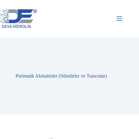
Skip
to
content
Pnömatik Aktüatörler (Silindirler ve Tutucular)