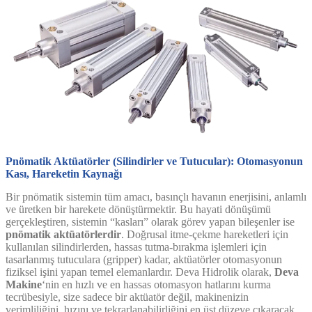
Pnömatik Aktüatörler (Silindirler ve Tutucular): Otomasyonun
Kası, Hareketin Kaynağı
Bir pnömatik sistemin tüm amacı, basınçlı havanın enerjisini, anlamlı
ve üretken bir harekete dönüştürmektir. Bu hayati dönüşümü
gerçekleştiren, sistemin “kasları” olarak görev yapan bileşenler ise
pnömatik aktüatörlerdir
. Doğrusal itme-çekme hareketleri için
kullanılan silindirlerden, hassas tutma-bırakma işlemleri için
tasarlanmış tutuculara (gripper) kadar, aktüatörler otomasyonun
fiziksel işini yapan temel elemanlardır. Deva Hidrolik olarak,
Deva
Makine
‘nin en hızlı ve en hassas otomasyon hatlarını kurma
tecrübesiyle, size sadece bir aktüatör değil, makinenizin
verimliliğini, hızını ve tekrarlanabilirliğini en üst düzeye çıkaracak