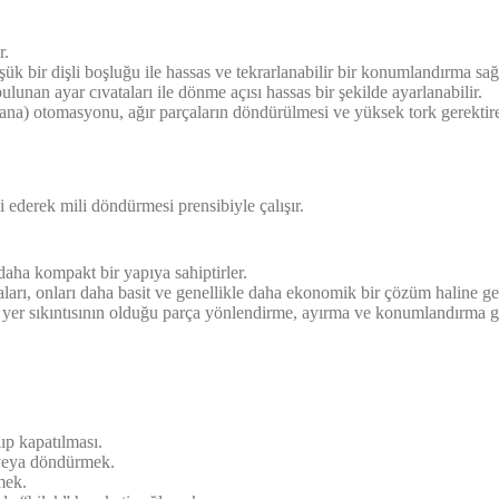
r.
şük bir dişli boşluğu ile hassas ve tekrarlanabilir bir konumlandırma sağ
lunan ayar cıvataları ile dönme açısı hassas bir şekilde ayarlanabilir.
vana) otomasyonu, ağır parçaların döndürülmesi ve yüksek tork gerekti
ki ederek mili döndürmesi prensibiyle çalışır.
daha kompakt bir yapıya sahiptirler.
arı, onları daha basit ve genellikle daha ekonomik bir çözüm haline geti
le yer sıkıntısının olduğu parça yönlendirme, ayırma ve konumlandırma g
ıp kapatılması.
veya döndürmek.
mek.