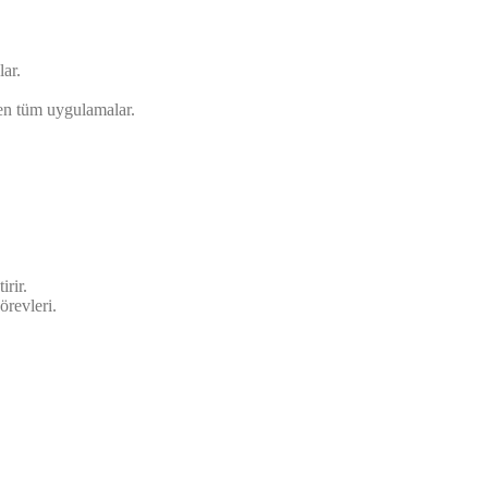
lar.
ren tüm uygulamalar.
rir.
örevleri.