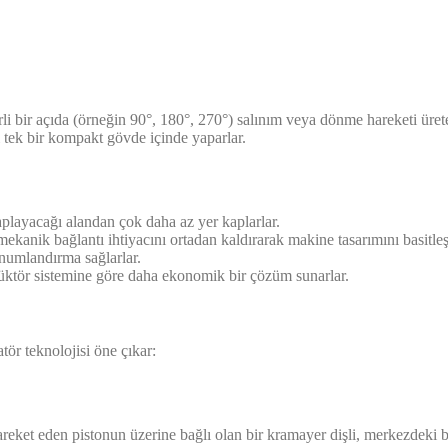
rli bir açıda (örneğin 90°, 180°, 270°) salınım veya dönme hareketi ürete
 tek bir kompakt gövde içinde yaparlar.
playacağı alandan çok daha az yer kaplarlar.
nik bağlantı ihtiyacını ortadan kaldırarak makine tasarımını basitleştiri
konumlandırma sağlarlar.
üktör sistemine göre daha ekonomik bir çözüm sunarlar.
tör teknolojisi öne çıkar:
areket eden pistonun üzerine bağlı olan bir kramayer dişli, merkezdeki b