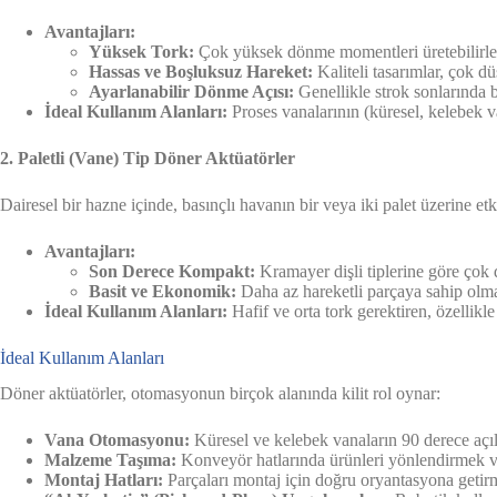
Avantajları:
Yüksek Tork:
Çok yüksek dönme momentleri üretebilirle
Hassas ve Boşluksuz Hareket:
Kaliteli tasarımlar, çok dü
Ayarlanabilir Dönme Açısı:
Genellikle strok sonlarında bu
İdeal Kullanım Alanları:
Proses vanalarının (küresel, kelebek 
2. Paletli (Vane) Tip Döner Aktüatörler
Dairesel bir hazne içinde, basınçlı havanın bir veya iki palet üzerine et
Avantajları:
Son Derece Kompakt:
Kramayer dişli tiplerine göre çok 
Basit ve Ekonomik:
Daha az hareketli parçaya sahip olmal
İdeal Kullanım Alanları:
Hafif ve orta tork gerektiren, özellik
İdeal Kullanım Alanları
Döner aktüatörler, otomasyonun birçok alanında kilit rol oynar:
Vana Otomasyonu:
Küresel ve kelebek vanaların 90 derece açıl
Malzeme Taşıma:
Konveyör hatlarında ürünleri yönlendirmek 
Montaj Hatları:
Parçaları montaj için doğru oryantasyona getir