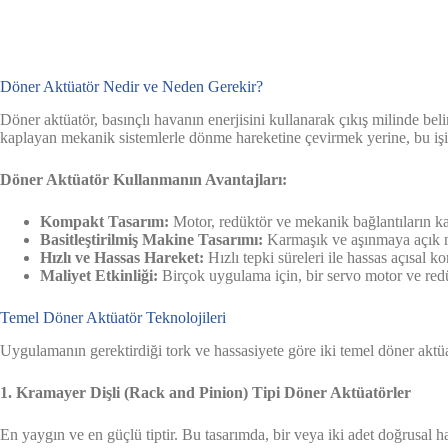
Döner Aktüatör Nedir ve Neden Gerekir?
Döner aktüatör, basınçlı havanın enerjisini kullanarak çıkış milinde beli
kaplayan mekanik sistemlerle dönme hareketine çevirmek yerine, bu işi
Döner Aktüatör Kullanmanın Avantajları:
Kompakt Tasarım:
Motor, redüktör ve mekanik bağlantıların ka
Basitleştirilmiş Makine Tasarımı:
Karmaşık ve aşınmaya açık meka
Hızlı ve Hassas Hareket:
Hızlı tepki süreleri ile hassas açısal 
Maliyet Etkinliği:
Birçok uygulama için, bir servo motor ve red
Temel Döner Aktüatör Teknolojileri
Uygulamanın gerektirdiği tork ve hassasiyete göre iki temel döner aktüa
1. Kramayer Dişli (Rack and Pinion) Tipi Döner Aktüatörler
En yaygın ve en güçlü tiptir. Bu tasarımda, bir veya iki adet doğrusal h