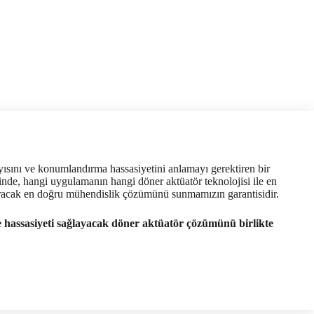
yısını ve konumlandırma hassasiyetini anlamayı gerektiren bir
nde, hangi uygulamanın hangi döner aktüatör teknolojisi ile en
rtıracak en doğru mühendislik çözümünü sunmamızın garantisidir.
e hassasiyeti sağlayacak döner aktüatör çözümünü birlikte