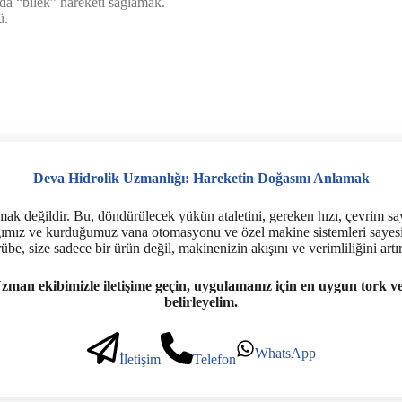
da “bilek” hareketi sağlamak.
ü.
Deva Hidrolik Uzmanlığı: Hareketin Doğasını Anlamak
k değildir. Bu, döndürülecek yükün ataletini, gereken hızı, çevrim sa
dığımız ve kurduğumuz vana otomasyonu ve özel makine sistemleri sayesi
übe, size sadece bir ürün değil, makinenizin akışını ve verimliliğini a
Uzman ekibimizle iletişime geçin, uygulamanız için en uygun tork v
belirleyelim.
WhatsApp
İletişim
Telefon