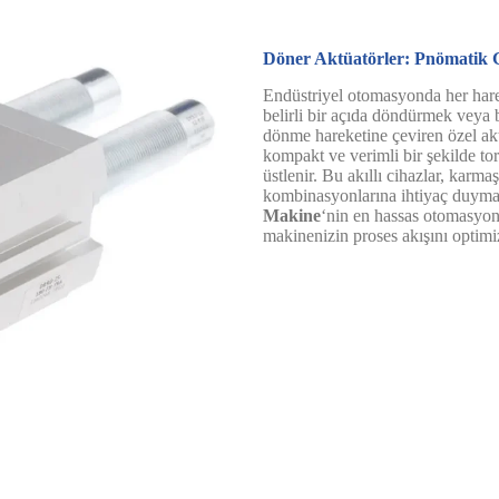
Döner Aktüatörler: Pnömatik 
Endüstriyel otomasyonda her harek
belirli bir açıda döndürmek veya
dönme hareketine çeviren özel akt
kompakt ve verimli bir şekilde to
üstlenir. Bu akıllı cihazlar, karm
kombinasyonlarına ihtiyaç duymad
Makine
‘nin en hassas otomasyon s
makinenizin proses akışını opti