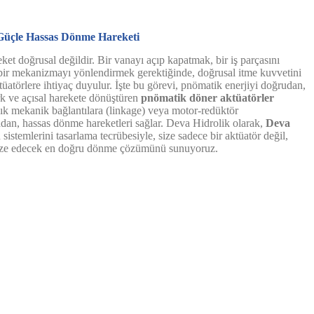
Güçle Hassas Dönme Hareketi
et doğrusal değildir. Bir vanayı açıp kapatmak, bir iş parçasını
 bir mekanizmayı yönlendirmek gerektiğinde, doğrusal itme kuvvetini
üatörlere ihtiyaç duyulur. İşte bu görevi, pnömatik enerjiyi doğrudan,
rk ve açısal harekete dönüştüren
pnömatik döner aktüatörler
aşık mekanik bağlantılara (linkage) veya motor-redüktör
an, hassas dönme hareketleri sağlar. Deva Hidrolik olarak,
Deva
istemlerini tasarlama tecrübesiyle, size sadece bir aktüatör değil,
mize edecek en doğru dönme çözümünü sunuyoruz.