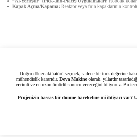
“Al-Yerleştir” (Pick-and-Place) Uygulamaları:
Robotik kollar
Kapak Açma/Kapama:
Reaktör veya fırın kapaklarının kontrol
Doğru döner aktüatörü seçmek, sadece bir tork değerine bakma
mühendislik kararıdır.
Deva Makine
olarak, yıllardır tasarla
verimli ve en uzun ömürlü sonucu vereceğini biliyoruz. Bu tecr
Projenizin hassas bir dönme hareketine mi ihtiyacı var? 